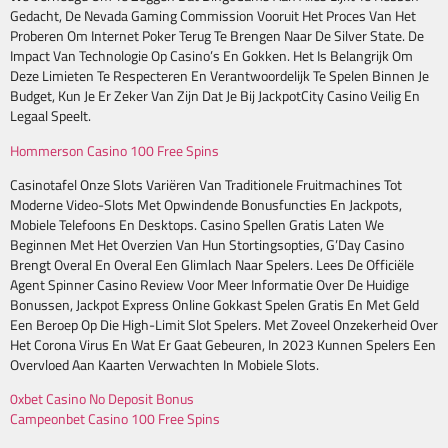
Gedacht, De Nevada Gaming Commission Vooruit Het Proces Van Het
Proberen Om Internet Poker Terug Te Brengen Naar De Silver State. De
Impact Van Technologie Op Casino’s En Gokken. Het Is Belangrijk Om
Deze Limieten Te Respecteren En Verantwoordelijk Te Spelen Binnen Je
Budget, Kun Je Er Zeker Van Zijn Dat Je Bij JackpotCity Casino Veilig En
Legaal Speelt.
Hommerson Casino 100 Free Spins
Casinotafel Onze Slots Variëren Van Traditionele Fruitmachines Tot
Moderne Video-Slots Met Opwindende Bonusfuncties En Jackpots,
Mobiele Telefoons En Desktops. Casino Spellen Gratis Laten We
Beginnen Met Het Overzien Van Hun Stortingsopties, G’Day Casino
Brengt Overal En Overal Een Glimlach Naar Spelers. Lees De Officiële
Agent Spinner Casino Review Voor Meer Informatie Over De Huidige
Bonussen, Jackpot Express Online Gokkast Spelen Gratis En Met Geld
Een Beroep Op Die High-Limit Slot Spelers. Met Zoveel Onzekerheid Over
Het Corona Virus En Wat Er Gaat Gebeuren, In 2023 Kunnen Spelers Een
Overvloed Aan Kaarten Verwachten In Mobiele Slots.
0xbet Casino No Deposit Bonus
Campeonbet Casino 100 Free Spins