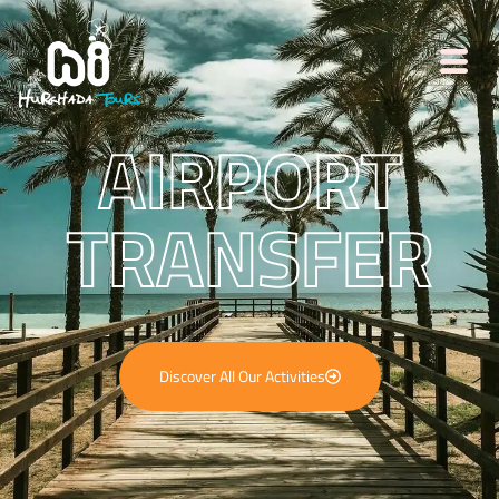
AIRPORT
TRANSFER
Discover All Our Activities