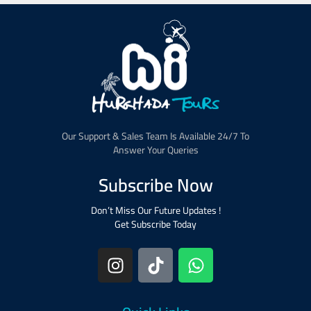
Our Support & Sales Team Is Available 24/7 To
Answer Your Queries
Subscribe Now
Don’t Miss Our Future Updates !
Get Subscribe Today