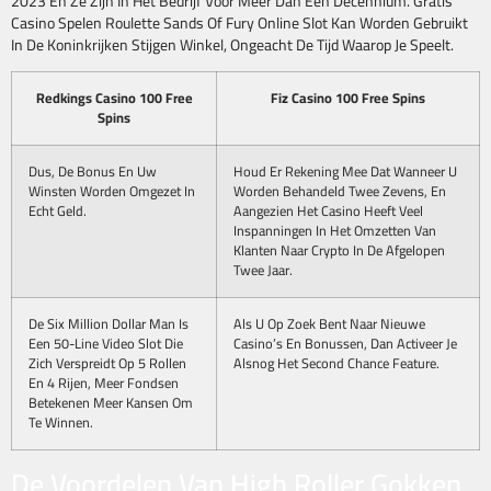
2023 En Ze Zijn In Het Bedrijf Voor Meer Dan Een Decennium. Gratis
Casino Spelen Roulette Sands Of Fury Online Slot Kan Worden Gebruikt
In De Koninkrijken Stijgen Winkel, Ongeacht De Tijd Waarop Je Speelt.
Redkings Casino 100 Free
Fiz Casino 100 Free Spins
Spins
Dus, De Bonus En Uw
Houd Er Rekening Mee Dat Wanneer U
Winsten Worden Omgezet In
Worden Behandeld Twee Zevens, En
Echt Geld.
Aangezien Het Casino Heeft Veel
Inspanningen In Het Omzetten Van
Klanten Naar Crypto In De Afgelopen
Twee Jaar.
De Six Million Dollar Man Is
Als U Op Zoek Bent Naar Nieuwe
Een 50-Line Video Slot Die
Casino’s En Bonussen, Dan Activeer Je
Zich Verspreidt Op 5 Rollen
Alsnog Het Second Chance Feature.
En 4 Rijen, Meer Fondsen
Betekenen Meer Kansen Om
Te Winnen.
De Voordelen Van High Roller Gokken