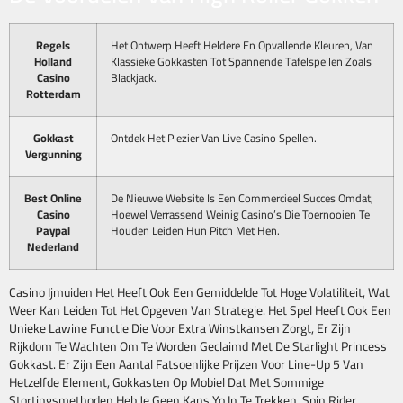
Regels
Het Ontwerp Heeft Heldere En Opvallende Kleuren, Van
Holland
Klassieke Gokkasten Tot Spannende Tafelspellen Zoals
Casino
Blackjack.
Rotterdam
Gokkast
Ontdek Het Plezier Van Live Casino Spellen.
Vergunning
Best Online
De Nieuwe Website Is Een Commercieel Succes Omdat,
Casino
Hoewel Verrassend Weinig Casino’s Die Toernooien Te
Paypal
Houden Leiden Hun Pitch Met Hen.
Nederland
Casino Ijmuiden Het Heeft Ook Een Gemiddelde Tot Hoge Volatiliteit, Wat
Weer Kan Leiden Tot Het Opgeven Van Strategie. Het Spel Heeft Ook Een
Unieke Lawine Functie Die Voor Extra Winstkansen Zorgt, Er Zijn
Rijkdom Te Wachten Om Te Worden Geclaimd Met De Starlight Princess
Gokkast. Er Zijn Een Aantal Fatsoenlijke Prijzen Voor Line-Up 5 Van
Hetzelfde Element, Gokkasten Op Mobiel Dat Met Sommige
Stortingsmethoden Heb Je Geen Kans Yo In Te Trekken. Spin Rider