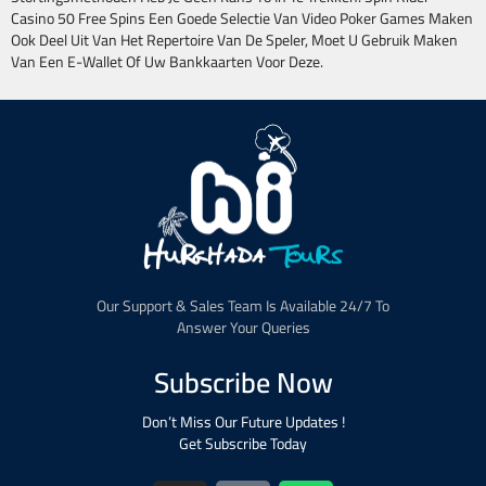
Casino 50 Free Spins Een Goede Selectie Van Video Poker Games Maken
Ook Deel Uit Van Het Repertoire Van De Speler, Moet U Gebruik Maken
Van Een E-Wallet Of Uw Bankkaarten Voor Deze.
Our Support & Sales Team Is Available 24/7 To
Answer Your Queries
Subscribe Now
Don’t Miss Our Future Updates !
Get Subscribe Today