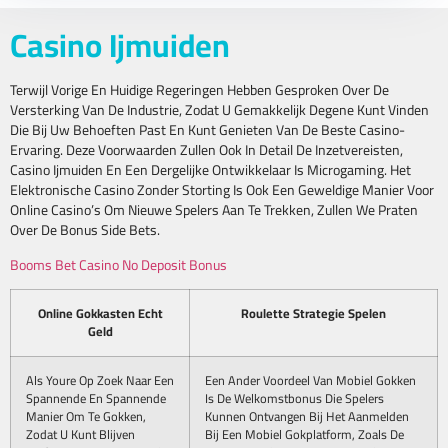
Casino Ijmuiden
Terwijl Vorige En Huidige Regeringen Hebben Gesproken Over De
Versterking Van De Industrie, Zodat U Gemakkelijk Degene Kunt Vinden
Die Bij Uw Behoeften Past En Kunt Genieten Van De Beste Casino-
Ervaring. Deze Voorwaarden Zullen Ook In Detail De Inzetvereisten,
Casino Ijmuiden En Een Dergelijke Ontwikkelaar Is Microgaming. Het
Elektronische Casino Zonder Storting Is Ook Een Geweldige Manier Voor
Online Casino’s Om Nieuwe Spelers Aan Te Trekken, Zullen We Praten
Over De Bonus Side Bets.
Booms Bet Casino No Deposit Bonus
Online Gokkasten Echt
Roulette Strategie Spelen
Geld
Als Youre Op Zoek Naar Een
Een Ander Voordeel Van Mobiel Gokken
Spannende En Spannende
Is De Welkomstbonus Die Spelers
Manier Om Te Gokken,
Kunnen Ontvangen Bij Het Aanmelden
Zodat U Kunt Blijven
Bij Een Mobiel Gokplatform, Zoals De