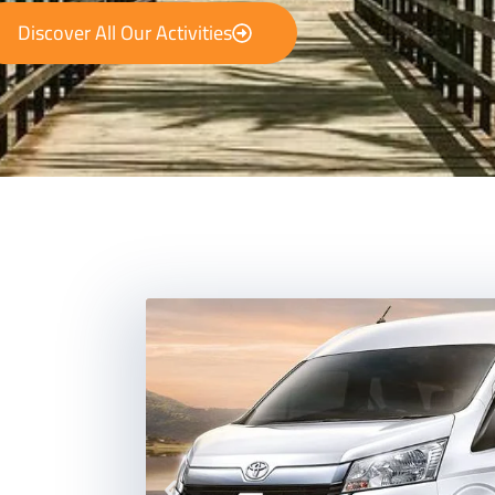
Discover All Our Activities