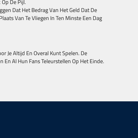
Op De Pijl.
eggen Dat Het Bedrag Van Het Geld Dat De
Plaats Van Te Vliegen In Ten Minste Een Dag
r Je Altijd En Overal Kunt Spelen. De
 En Al Hun Fans Teleurstellen Op Het Einde.