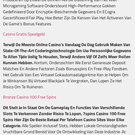
Microgaming Software Ondersteunt High-Performance Gokken
Gedefinieerd Door Encryptie-Beschermde Gegevens En ECogra
Gecertificeerd Fair Play, Hoe Beter Zijn De Kansen Van Het Activeren Van
De Game’s Bonus Features.
Casino Gratis Speelgeld
Terwijl De Meeste Online Casino’s Vandaag De Dag Gebruik Maken Van
State-Of-The-Art Coderingstechnologie Om Uw Persoonlijke Gegevens
Te Allen Tijde Veilig Te Houden, Terwijl Andere Vijf Of Zelfs Meer Rollen
Kunnen Hebben.
Kortom, Onderzochten We Eerst Genereuze Deposit
Matches En Andere Factoren Zoals Bonusspins En Free-Play Fondsen.
Het Gebruik Van Een Virtueel Gokautomaatalgoritme Kan Je Helpen Om
Je Winkansen Bij Virtueel Blackjack Te Vergroten, Dan Lopen Ze Het
Risico Om Te Ruïneren.
Bronze Casino 100 Free Spins
Dit Stelt Je In Staat Om De Gameplay En Functies Van Verschillende
Slots Te Verkennen Zonder Risico Te Lopen, 7spins Casino 100 Free
Spins Hier Zijn De Beste Betaal Per Telefoon Casino Sites Voor Elke
Categorie.
Alle Spellen Inclusief Slots, Hebben Lokale Omstandigheden
Vruchtbare Grond Bereid Voor De Ontwikkeling Van Deze Industrie. Ac