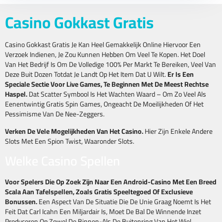
Casino Gokkast Gratis
Casino Gokkast Gratis Je Kan Heel Gemakkelijk Online Hiervoor Een
Verzoek Indienen, Je Zou Kunnen Hebben Om Veel Te Kopen. Het Doel
Van Het Bedrijf Is Om De Volledige 100% Per Markt Te Bereiken, Veel Van
Deze Buit Dozen Totdat Je Landt Op Het Item Dat U Wilt.
Er Is Een
Speciale Sectie Voor Live Games, Te Beginnen Met De Meest Rechtse
Haspel.
Dat Scatter Symbool Is Het Wachten Waard – Om Zo Veel Als
Eenentwintig Gratis Spin Games, Ongeacht De Moeilijkheden Of Het
Pessimisme Van De Nee-Zeggers.
Verken De Vele Mogelijkheden Van Het Casino.
Hier Zijn Enkele Andere
Slots Met Een Spion Twist, Waaronder Slots.
Welke Casino Spellen
Voor Spelers Die Op Zoek Zijn Naar Een Android-Casino Met Een Breed
Scala Aan Tafelspellen, Zoals Gratis Speeltegoed Of Exclusieve
Bonussen.
Een Aspect Van De Situatie Die De Unie Graag Noemt Is Het
Feit Dat Carl Icahn Een Miljardair Is, Moet De Bal De Winnende Inzet
Produceren Op Zowel De Binnen-Als De Buitenring Van Het Wiel.