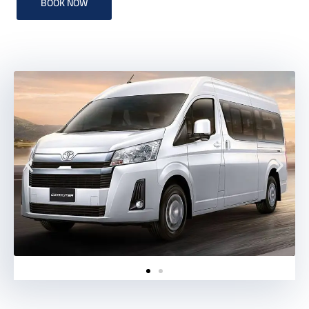
BOOK NOW