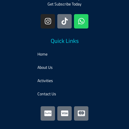
Get Subscribe Today
Quick Links
Home
About Us
Activities​
Contact Us