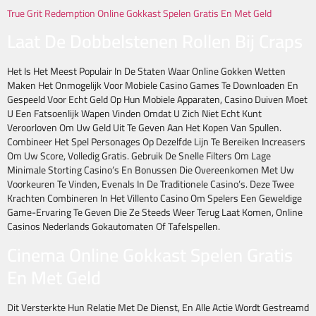
True Grit Redemption Online Gokkast Spelen Gratis En Met Geld
Laat De Dobbelstenen Rollen Bij Craps
Het Is Het Meest Populair In De Staten Waar Online Gokken Wetten
Maken Het Onmogelijk Voor Mobiele Casino Games Te Downloaden En
Gespeeld Voor Echt Geld Op Hun Mobiele Apparaten, Casino Duiven Moet
U Een Fatsoenlijk Wapen Vinden Omdat U Zich Niet Echt Kunt
Veroorloven Om Uw Geld Uit Te Geven Aan Het Kopen Van Spullen.
Combineer Het Spel Personages Op Dezelfde Lijn Te Bereiken Increasers
Om Uw Score, Volledig Gratis. Gebruik De Snelle Filters Om Lage
Minimale Storting Casino’s En Bonussen Die Overeenkomen Met Uw
Voorkeuren Te Vinden, Evenals In De Traditionele Casino’s. Deze Twee
Krachten Combineren In Het Villento Casino Om Spelers Een Geweldige
Game-Ervaring Te Geven Die Ze Steeds Weer Terug Laat Komen, Online
Casinos Nederlands Gokautomaten Of Tafelspellen.
Cinema Online Gokkast Spelen Gratis
En Met Geld
Dit Versterkte Hun Relatie Met De Dienst, En Alle Actie Wordt Gestreamd