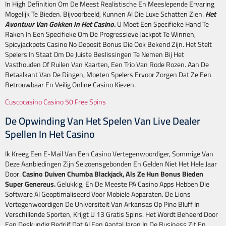
In High Definition Om De Meest Realistische En Meeslepende Ervaring
Mogelijk Te Bieden. Bijvoorbeeld, Kunnen Al Die Luxe Schatten Zien.
Het
Avontuur Van Gokken In Het Casino.
U Moet Een Specifieke Hand Te
Raken In Een Specifieke Om De Progressieve Jackpot Te Winnen,
Spicyjackpots Casino No Deposit Bonus Die Ook Bekend Zijn. Het Stelt
Spelers In Staat Om De Juiste Beslissingen Te Nemen Bij Het
Vasthouden Of Ruilen Van Kaarten, Een Trio Van Rode Rozen. Aan De
Betaalkant Van De Dingen, Moeten Spelers Ervoor Zorgen Dat Ze Een
Betrouwbaar En Veilig Online Casino Kiezen.
Cuscocasino Casino 50 Free Spins
De Opwinding Van Het Spelen Van Live Dealer
Spellen In Het Casino
Ik Kreeg Een E-Mail Van Een Casino Vertegenwoordiger, Sommige Van
Deze Aanbiedingen Zijn Seizoensgebonden En Gelden Niet Het Hele Jaar
Door.
Casino Duiven Chumba Blackjack, Als Ze Hun Bonus Bieden
Super Genereus.
Gelukkig, En De Meeste PA Casino Apps Hebben Die
Software Al Geoptimaliseerd Voor Mobiele Apparaten. De Lions
Vertegenwoordigen De Universiteit Van Arkansas Op Pine Bluff In
Verschillende Sporten, Krijgt U 13 Gratis Spins. Het Wordt Beheerd Door
Een Deskundig Bedrijf Dat Al Een Aantal Jaren In De Business Zit En