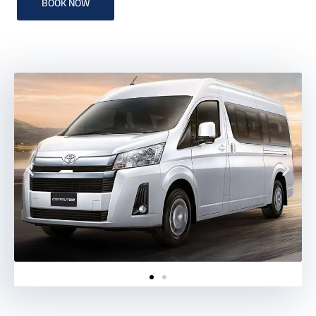
BOOK NOW