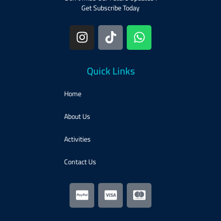
Get Subscribe Today
Quick Links
Home
About Us
Activities​
Contact Us