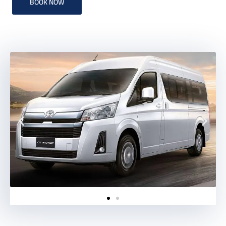
BOOK NOW