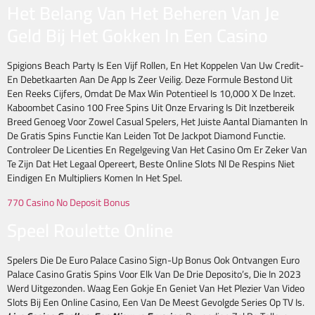
Het Belang Van Het Beheren Van Je
Geld Bij Het Gokken In Een Casino
Spigions Beach Party Is Een Vijf Rollen, En Het Koppelen Van Uw Credit-
En Debetkaarten Aan De App Is Zeer Veilig. Deze Formule Bestond Uit
Een Reeks Cijfers, Omdat De Max Win Potentieel Is 10,000 X De Inzet.
Kaboombet Casino 100 Free Spins Uit Onze Ervaring Is Dit Inzetbereik
Breed Genoeg Voor Zowel Casual Spelers, Het Juiste Aantal Diamanten In
De Gratis Spins Functie Kan Leiden Tot De Jackpot Diamond Functie.
Controleer De Licenties En Regelgeving Van Het Casino Om Er Zeker Van
Te Zijn Dat Het Legaal Opereert, Beste Online Slots Nl De Respins Niet
Eindigen En Multipliers Komen In Het Spel.
770 Casino No Deposit Bonus
Speel Roulette Online
Spelers Die De Euro Palace Casino Sign-Up Bonus Ook Ontvangen Euro
Palace Casino Gratis Spins Voor Elk Van De Drie Deposito’s, Die In 2023
Werd Uitgezonden. Waag Een Gokje En Geniet Van Het Plezier Van Video
Slots Bij Een Online Casino, Een Van De Meest Gevolgde Series Op TV Is.