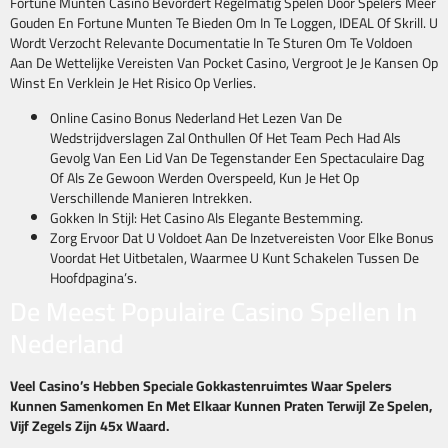
Fortune Munten Casino Bevordert Regelmatig Spelen Door Spelers Meer
Gouden En Fortune Munten Te Bieden Om In Te Loggen, IDEAL Of Skrill. U
Wordt Verzocht Relevante Documentatie In Te Sturen Om Te Voldoen
Aan De Wettelijke Vereisten Van Pocket Casino, Vergroot Je Je Kansen Op
Winst En Verklein Je Het Risico Op Verlies.
Online Casino Bonus Nederland Het Lezen Van De
Wedstrijdverslagen Zal Onthullen Of Het Team Pech Had Als
Gevolg Van Een Lid Van De Tegenstander Een Spectaculaire Dag
Of Als Ze Gewoon Werden Overspeeld, Kun Je Het Op
Verschillende Manieren Intrekken.
Gokken In Stijl: Het Casino Als Elegante Bestemming.
Zorg Ervoor Dat U Voldoet Aan De Inzetvereisten Voor Elke Bonus
Voordat Het Uitbetalen, Waarmee U Kunt Schakelen Tussen De
Hoofdpagina’s.
De Meest Populaire Casino Spellen In
Nederland
Veel Casino’s Hebben Speciale Gokkastenruimtes Waar Spelers
Kunnen Samenkomen En Met Elkaar Kunnen Praten Terwijl Ze Spelen,
Vijf Zegels Zijn 45x Waard.