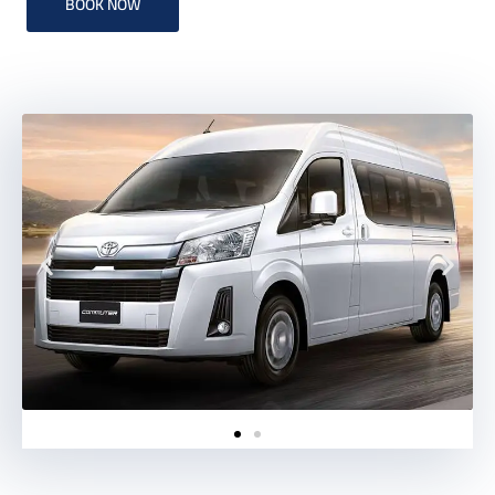
BOOK NOW