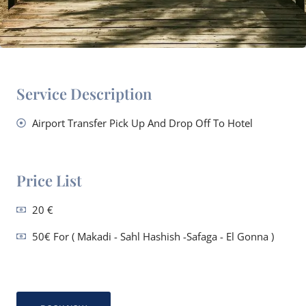
Service Description
Airport Transfer Pick Up And Drop Off To Hotel
Price List
20 €
50€ For ( Makadi - Sahl Hashish -safaga - El Gonna )