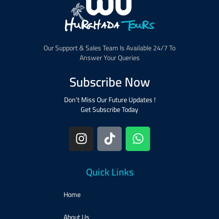
Our Support & Sales Team Is Available 24/7 To
Answer Your Queries
Subscribe Now
Don’t Miss Our Future Updates !
Get Subscribe Today
Quick Links
Home
About Us