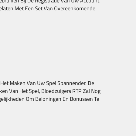
bruiken Bij De Registratie Van Uw Account.
gelaten Met Een Set Van Overeenkomende
ls Het Maken Van Uw Spel Spannender. De
ken Van Het Spel, Bloedzuigers RTP Zal Nog
Mogelijkheden Om Beloningen En Bonussen Te