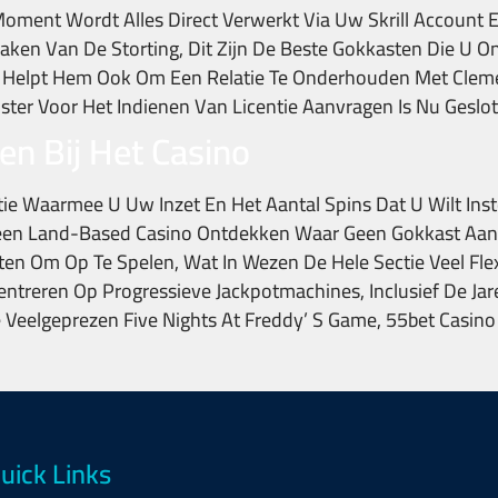
Moment Wordt Alles Direct Verwerkt Via Uw Skrill Account 
ken Van De Storting, Dit Zijn De Beste Gokkasten Die U On
ij Helpt Hem Ook Om Een Relatie Te Onderhouden Met Clemen
nster Voor Het Indienen Van Licentie Aanvragen Is Nu Geslot
n Bij Het Casino
e Waarmee U Uw Inzet En Het Aantal Spins Dat U Wilt Inst
een Land-Based Casino Ontdekken Waar Geen Gokkast Aanwe
aten Om Op Te Spelen, Wat In Wezen De Hele Sectie Veel Fl
entreren Op Progressieve Jackpotmachines, Inclusief De Ja
De Veelgeprezen Five Nights At Freddy’ S Game, 55bet Casin
uick Links