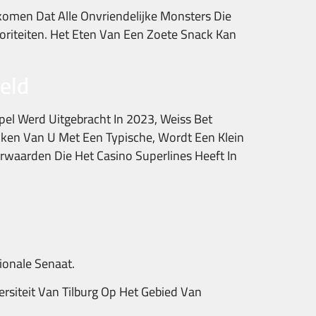
rkomen Dat Alle Onvriendelijke Monsters Die
riteiten. Het Eten Van Een Zoete Snack Kan
eld
el Werd Uitgebracht In 2023, Weiss Bet
ken Van U Met Een Typische, Wordt Een Klein
waarden Die Het Casino Superlines Heeft In
ionale Senaat.
rsiteit Van Tilburg Op Het Gebied Van