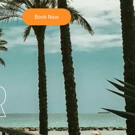
Book Now
R