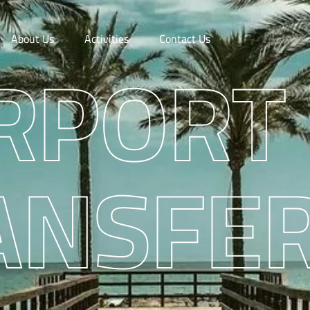
RPORT
About Us
Activities​
Contact Us
ANSFE