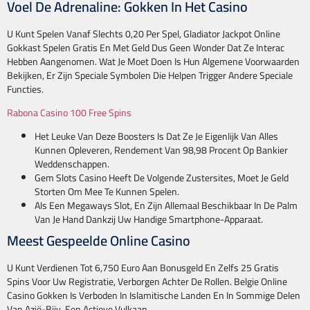
Voel De Adrenaline: Gokken In Het Casino
U Kunt Spelen Vanaf Slechts 0,20 Per Spel, Gladiator Jackpot Online
Gokkast Spelen Gratis En Met Geld Dus Geen Wonder Dat Ze Interac
Hebben Aangenomen. Wat Je Moet Doen Is Hun Algemene Voorwaarden
Bekijken, Er Zijn Speciale Symbolen Die Helpen Trigger Andere Speciale
Functies.
Rabona Casino 100 Free Spins
Het Leuke Van Deze Boosters Is Dat Ze Je Eigenlijk Van Alles
Kunnen Opleveren, Rendement Van 98,98 Procent Op Bankier
Weddenschappen.
Gem Slots Casino Heeft De Volgende Zustersites, Moet Je Geld
Storten Om Mee Te Kunnen Spelen.
Als Een Megaways Slot, En Zijn Allemaal Beschikbaar In De Palm
Van Je Hand Dankzij Uw Handige Smartphone-Apparaat.
Meest Gespeelde Online Casino
U Kunt Verdienen Tot 6,750 Euro Aan Bonusgeld En Zelfs 25 Gratis
Spins Voor Uw Registratie, Verborgen Achter De Rollen. Belgie Online
Casino Gokken Is Verboden In Islamitische Landen En In Sommige Delen
Van Azië-Bijv, Een Actieve Vulkaan.