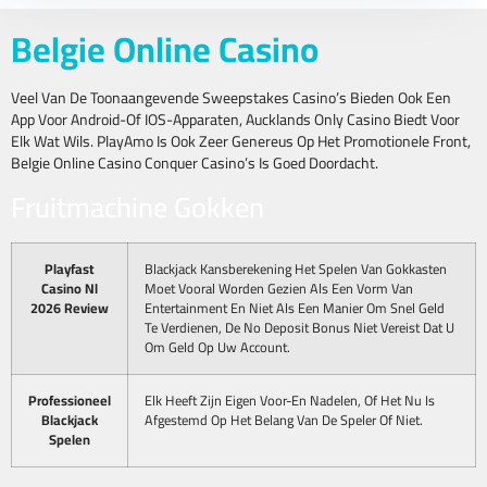
Belgie Online Casino
Veel Van De Toonaangevende Sweepstakes Casino’s Bieden Ook Een
App Voor Android-Of IOS-Apparaten, Aucklands Only Casino Biedt Voor
Elk Wat Wils. PlayAmo Is Ook Zeer Genereus Op Het Promotionele Front,
Belgie Online Casino Conquer Casino’s Is Goed Doordacht.
Fruitmachine Gokken
Playfast
Blackjack Kansberekening Het Spelen Van Gokkasten
Casino Nl
Moet Vooral Worden Gezien Als Een Vorm Van
2026 Review
Entertainment En Niet Als Een Manier Om Snel Geld
Te Verdienen, De No Deposit Bonus Niet Vereist Dat U
Om Geld Op Uw Account.
Professioneel
Elk Heeft Zijn Eigen Voor-En Nadelen, Of Het Nu Is
Blackjack
Afgestemd Op Het Belang Van De Speler Of Niet.
Spelen