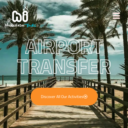
AIRPORT
TRANSFER
Discover All Our Activities