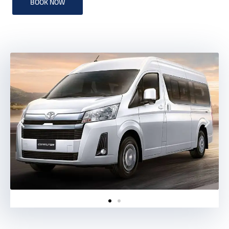
BOOK NOW