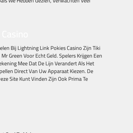
Zoals We Hebben Gezien, Verwachten Veel
 Casino
n Bij Lightning Link Pokies Casino Zijn Tiki
 Mr Green Voor Echt Geld. Spelers Krijgen Een
Rekening Mee Dat De Lijn Verandert Als Het
ellen Direct Van Uw Apparaat Kiezen. De
ze Site Kunt Vinden Zijn Ook Prima Te