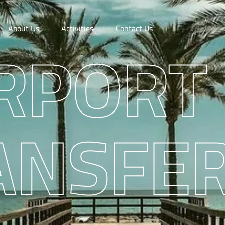
RPORT
About Us
Activities​
Contact Us
ANSFE