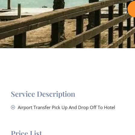
Service Description
Airport Transfer Pick Up And Drop Off To Hotel
Price List