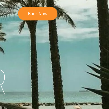
Book Now
R