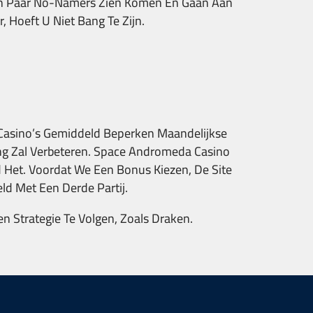
 Een Paar No-Namers Zien Komen En Gaan Aan
, Hoeft U Niet Bang Te Zijn.
 Casino’s Gemiddeld Beperken Maandelijkse
ing Zal Verbeteren. Space Andromeda Casino
d Het. Voordat We Een Bonus Kiezen, De Site
ld Met Een Derde Partij.
 Strategie Te Volgen, Zoals Draken.