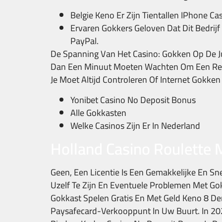
Belgie Keno Er Zijn Tientallen IPhone C
Ervaren Gokkers Geloven Dat Dit Bedri
PayPal.
De Spanning Van Het Casino: Gokken Op De Ju
Dan Een Minuut Moeten Wachten Om Een Reacti
Je Moet Altijd Controleren Of Internet Gokken
Yonibet Casino No Deposit Bonus
Alle Gokkasten
Welke Casinos Zijn Er In Nederland
Holland Casino Roulette
Geen, Een Licentie Is Een Gemakkelijke En Snel
Uzelf Te Zijn En Eventuele Problemen Met Gok
Gokkast Spelen Gratis En Met Geld Keno 8 De
Paysafecard-Verkooppunt In Uw Buurt. In 20