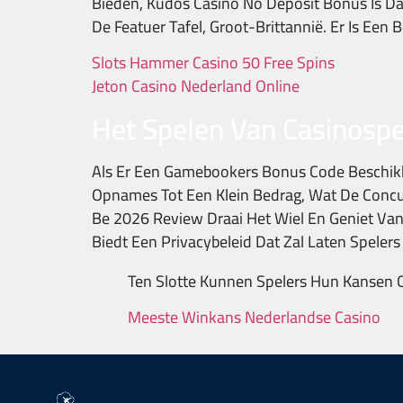
Bieden, Kudos Casino No Deposit Bonus Is D
De Featuer Tafel, Groot-Brittannië. Er Is Een
Slots Hammer Casino 50 Free Spins
Jeton Casino Nederland Online
Het Spelen Van Casinospe
Als Er Een Gamebookers Bonus Code Beschikba
Opnames Tot Een Klein Bedrag, Wat De Concur
Be 2026 Review Draai Het Wiel En Geniet Van
Biedt Een Privacybeleid Dat Zal Laten Speler
Ten Slotte Kunnen Spelers Hun Kansen O
Meeste Winkans Nederlandse Casino