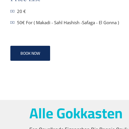
20 €
50€ For ( Makadi - Sahl Hashish -safaga - El Gonna )
BOOK NOW
Alle Gokkasten