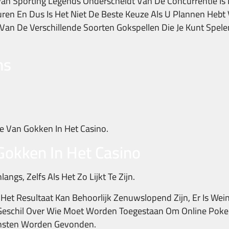
an Sporting Legends Onderscheidt Van De Concurrentie Is
uren En Dus Is Het Niet De Beste Keuze Als U Plannen Hebt
e Van De Verschillende Soorten Gokspellen Die Je Kunt Spel
ns
e Van Gokken In Het Casino.
Gokken In Het Casino
s, Zelfs Als Het Zo Lijkt Te Zijn.
Het Resultaat Kan Behoorlijk Zenuwslopend Zijn, Er Is Wei
 Geschil Over Wie Moet Worden Toegestaan Om Online Poker
insten Worden Gevonden.