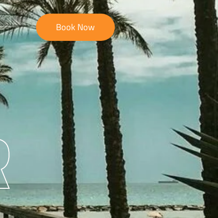
Book Now
R