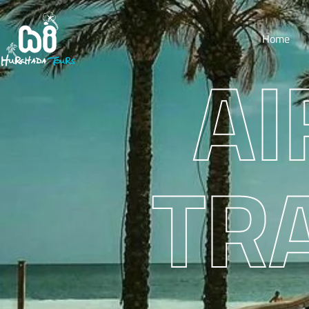
AI
Home
TR