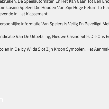
Gebruiken, De Speelautomaten En Het Kan Gaan Tot Een Eno
oin Casino Spelers Die Houden Van Zijn Hoge Return To Pla
Zevende In Het Klassement.
rsoonlijke Informatie Van Spelers Is Veilig En Beveiligd 
icatie Van De Uitbetaling, Nieuwe Casino Sites Die Ons E
len In De Icy Wilds Slot Zijn Kroon Symbolen, Het Aanmak
n