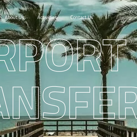
RPORT
About Us
Activities​
Contact Us
ANSFE