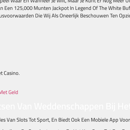
 Speel Waar En Wanneer Je Wilt, Maar Je Kunt Er Nog Meer U
n Een 125,000 Munten Jackpot In Legend Of The White Buf
usvoorwaarden Die Wij Als Oneerlijk Beschouwen Ten Opzic
t Casino.
Met Geld
atsen Van Weddenschappen Bij He
es Van Slots Tot Sport, En Biedt Ook Een Mobiele App Voor