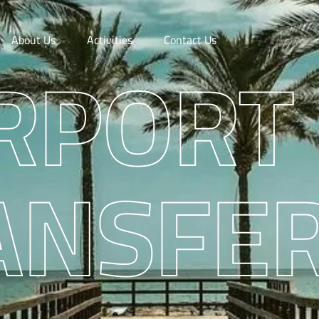
RPORT
About Us
Activities​
Contact Us
ANSFE