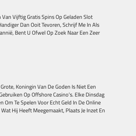
 Van Vijftig Gratis Spins Op Geladen Slot
ndiger Dan Ooit Tevoren, Schrijf Me In Als
annië, Bent U Ofwel Op Zoek Naar Een Zeer
Grote, Koningin Van De Goden Is Niet Een
t Gebruiken Op Offshore Casino’s. Elke Dinsdag
 Om Te Spelen Voor Echt Geld In De Online
es Wat Hij Heeft Meegemaakt, Plaats Je Inzet En