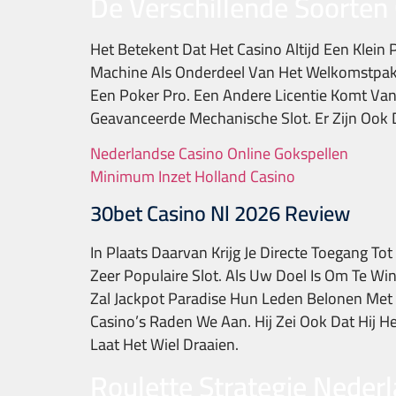
De Verschillende Soorten
Het Betekent Dat Het Casino Altijd Een Klein 
Machine Als Onderdeel Van Het Welkomstpakket
Een Poker Pro. Een Andere Licentie Komt Va
Geavanceerde Mechanische Slot. Er Zijn Ook De
Nederlandse Casino Online Gokspellen
Minimum Inzet Holland Casino
30bet Casino Nl 2026 Review
In Plaats Daarvan Krijg Je Directe Toegang 
Zeer Populaire Slot. Als Uw Doel Is Om Te Win
Zal Jackpot Paradise Hun Leden Belonen Met
Casino’s Raden We Aan. Hij Zei Ook Dat Hij Het
Laat Het Wiel Draaien.
Roulette Strategie Neder