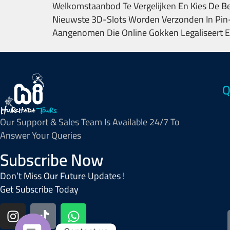
Welkomstaanbod Te Vergelijken En Kies De Be
Nieuwste 3D-Slots Worden Verzonden In Pin-
Aangenomen Die Online Gokken Legaliseert En
Q
Our Support & Sales Team Is Available 24/7 To
Answer Your Queries
Subscribe Now
Don’t Miss Our Future Updates !
Get Subscribe Today