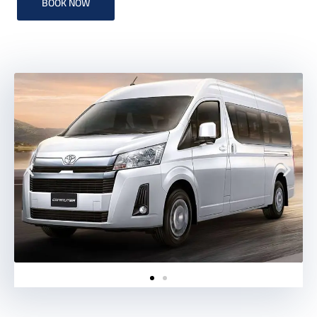
BOOK NOW