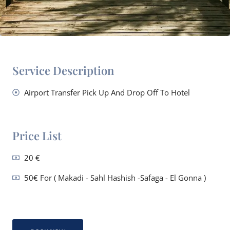
Service Description
Airport Transfer Pick Up And Drop Off To Hotel
Price List
20 €
50€ For ( Makadi - Sahl Hashish -safaga - El Gonna )